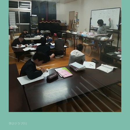
学びクラブ
(
1
)